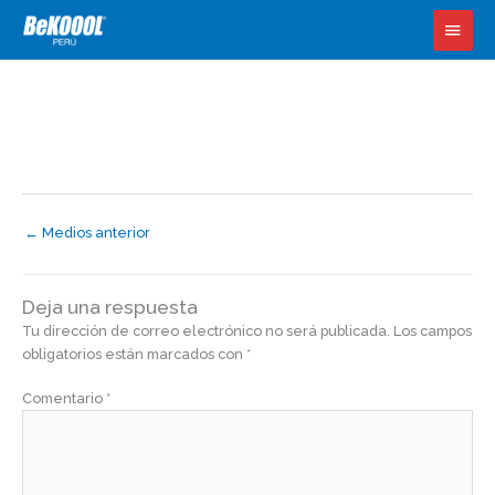
logo00_0000_logo022-150×80
Ir
Menú
al
Deja un comentario
/ Por
perico
/
noviembre 7, 2020
princ
contenido
←
Medios anterior
Deja una respuesta
Tu dirección de correo electrónico no será publicada.
Los campos
obligatorios están marcados con
*
Comentario
*